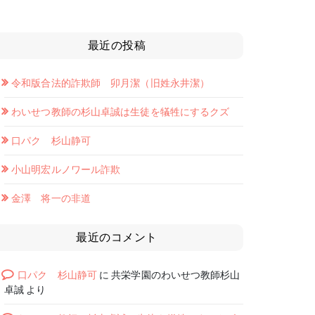
最近の投稿
令和版合法的詐欺師 卯月潔（旧姓永井潔）
わいせつ教師の杉山卓誠は生徒を犠牲にするクズ
口パク 杉山静可
小山明宏ルノワール詐欺
金澤 将一の非道
最近のコメント
口パク 杉山静可
に
共栄学園のわいせつ教師杉山
卓誠
より