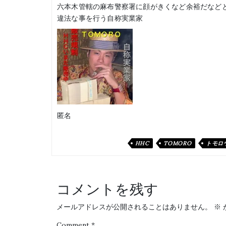
六本木管轄の麻布警察署に顔がきくなど余裕だなど
違法な事を行う自称実業家
匿名
HHC
TOMORO
トモロ
コメントを残す
メールアドレスが公開されることはありません。
※
Comment
*