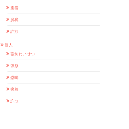
癒着
脱税
詐欺
個人
強制わいせつ
強姦
恐喝
癒着
詐欺