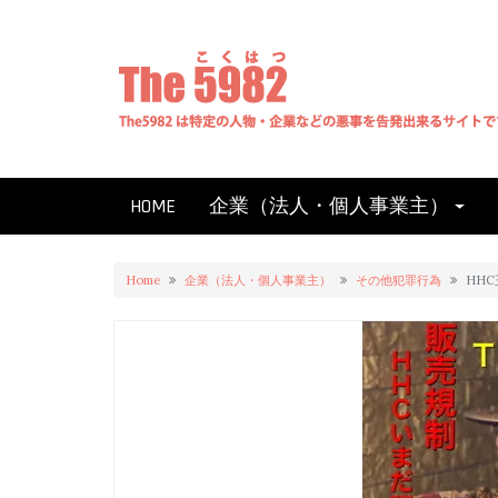
Skip
to
content
HOME
企業（法人・個人事業主）
Home
企業（法人・個人事業主）
その他犯罪行為
HH