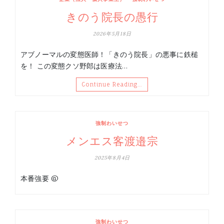
きのう院長の愚行
2026年5月18日
アブノーマルの変態医師！「きのう院長」の悪事に鉄槌
を！ この変態クソ野郎は医療法…
Continue Reading…
強制わいせつ
メンエス客渡邉宗
2025年8月4日
本番強要 @
強制わいせつ