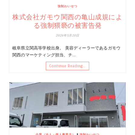
強制わいせつ
株式会社ガモウ関西の亀山成規によ
る強制猥褻の被害告発
2026年5月20日
岐阜県立関高等学校出身。 美容ディーラーであるガモウ
関西のマーケティング担当、チ…
Continue Reading…
•
企業（法人・個人事業主）
強制わいせつ