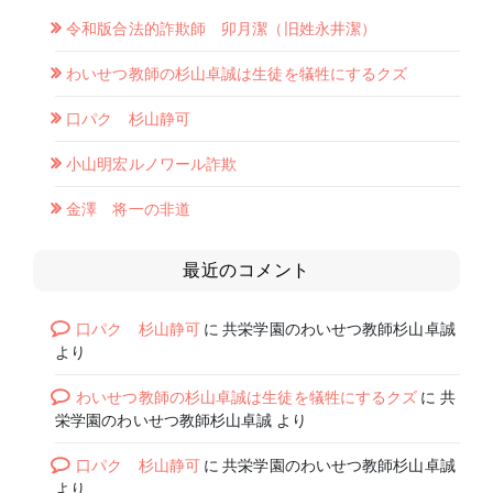
令和版合法的詐欺師 卯月潔（旧姓永井潔）
わいせつ教師の杉山卓誠は生徒を犠牲にするクズ
口パク 杉山静可
小山明宏ルノワール詐欺
金澤 将一の非道
最近のコメント
口パク 杉山静可
に
共栄学園のわいせつ教師杉山卓誠
より
わいせつ教師の杉山卓誠は生徒を犠牲にするクズ
に
共
栄学園のわいせつ教師杉山卓誠
より
口パク 杉山静可
に
共栄学園のわいせつ教師杉山卓誠
より