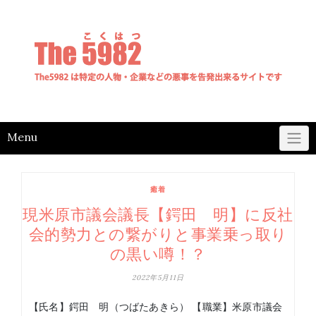
Skip
to
content
Menu
癒着
現米原市議会議長【鍔田 明】に反社
会的勢力との繋がりと事業乗っ取り
の黒い噂！？
2022年5月11日
【氏名】鍔田 明（つばたあきら） 【職業】米原市議会