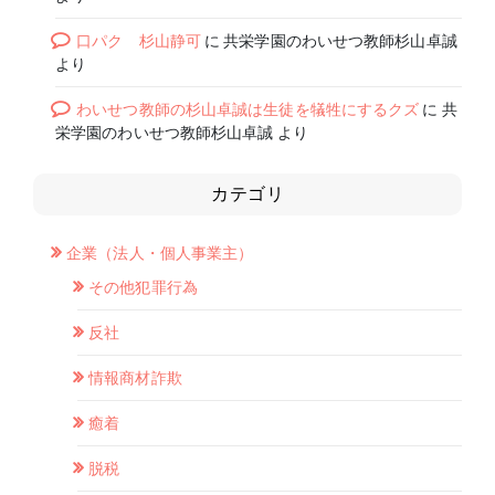
口パク 杉山静可
に
共栄学園のわいせつ教師杉山卓誠
より
わいせつ教師の杉山卓誠は生徒を犠牲にするクズ
に
共
栄学園のわいせつ教師杉山卓誠
より
カテゴリ
企業（法人・個人事業主）
その他犯罪行為
反社
情報商材詐欺
癒着
脱税