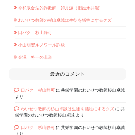
令和版合法的詐欺師 卯月潔（旧姓永井潔）
わいせつ教師の杉山卓誠は生徒を犠牲にするクズ
口パク 杉山静可
小山明宏ルノワール詐欺
金澤 将一の非道
最近のコメント
口パク 杉山静可
に
共栄学園のわいせつ教師杉山卓誠
より
わいせつ教師の杉山卓誠は生徒を犠牲にするクズ
に
共
栄学園のわいせつ教師杉山卓誠
より
口パク 杉山静可
に
共栄学園のわいせつ教師杉山卓誠
より