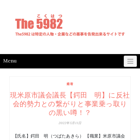
Skip
to
content
Menu
癒着
現米原市議会議長【鍔田 明】に反社
会的勢力との繋がりと事業乗っ取り
の黒い噂！？
2022年5月11日
【氏名】鍔田 明（つばたあきら） 【職業】米原市議会