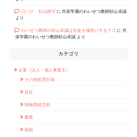
口パク 杉山静可
に
共栄学園のわいせつ教師杉山卓誠
より
わいせつ教師の杉山卓誠は生徒を犠牲にするクズ
に
共
栄学園のわいせつ教師杉山卓誠
より
カテゴリ
企業（法人・個人事業主）
その他犯罪行為
反社
情報商材詐欺
癒着
脱税