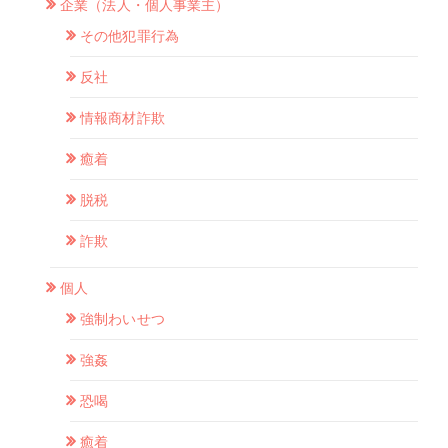
企業（法人・個人事業主）
その他犯罪行為
反社
情報商材詐欺
癒着
脱税
詐欺
個人
強制わいせつ
強姦
恐喝
癒着