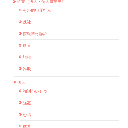
企業（法人・個人事業主）
その他犯罪行為
反社
情報商材詐欺
癒着
脱税
詐欺
個人
強制わいせつ
強姦
恐喝
癒着