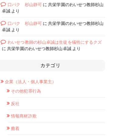
口パク 杉山静可
に
共栄学園のわいせつ教師杉山
卓誠
より
口パク 杉山静可
に
共栄学園のわいせつ教師杉山
卓誠
より
わいせつ教師の杉山卓誠は生徒を犠牲にするクズ
に
共栄学園のわいせつ教師杉山卓誠
より
カテゴリ
企業（法人・個人事業主）
その他犯罪行為
反社
情報商材詐欺
癒着