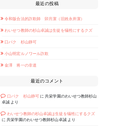
最近の投稿
令和版合法的詐欺師 卯月潔（旧姓永井潔）
わいせつ教師の杉山卓誠は生徒を犠牲にするクズ
口パク 杉山静可
小山明宏ルノワール詐欺
金澤 将一の非道
最近のコメント
口パク 杉山静可
に
共栄学園のわいせつ教師杉山
卓誠
より
わいせつ教師の杉山卓誠は生徒を犠牲にするクズ
に
共栄学園のわいせつ教師杉山卓誠
より