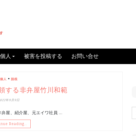
個人
被害を投稿する
お問い合せ
•
個人
脱税
領する非弁屋竹川和範
2022年9月9日
非弁屋、紹介屋、元エイワ社員 …
inue Reading…