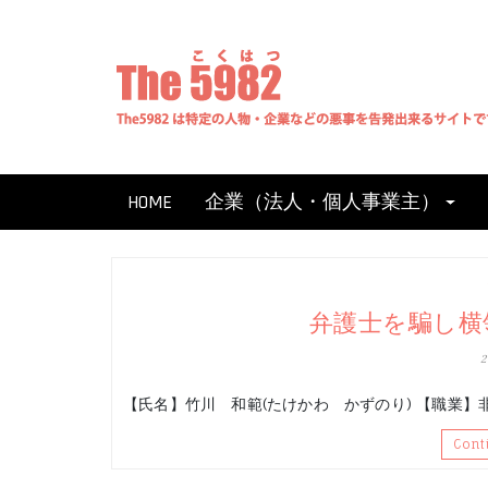
Skip
to
content
HOME
企業（法人・個人事業主）
弁護士を騙し横
【氏名】竹川 和範(たけかわ かずのり) 【職業】
Cont