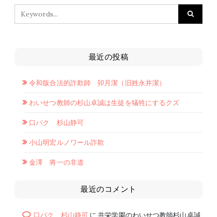
最近の投稿
令和版合法的詐欺師 卯月潔（旧姓永井潔）
わいせつ教師の杉山卓誠は生徒を犠牲にするクズ
口パク 杉山静可
小山明宏ルノワール詐欺
金澤 将一の非道
最近のコメント
口パク 杉山静可
に
共栄学園のわいせつ教師杉山卓誠