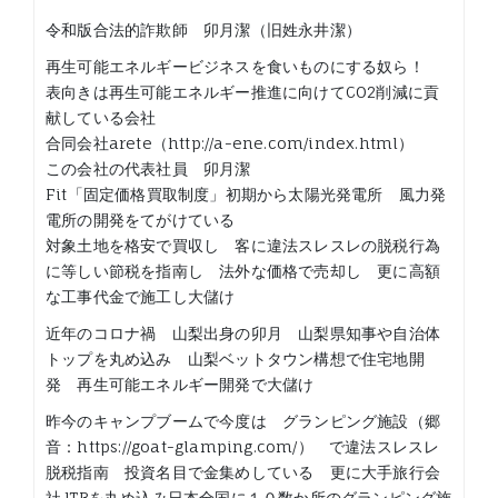
令和版合法的詐欺師 卯月潔（旧姓永井潔）
再生可能エネルギービジネスを食いものにする奴ら！
表向きは再生可能エネルギー推進に向けてCO2削減に貢
献している会社
合同会社arete（http://a-ene.com/index.html）
この会社の代表社員 卯月潔
Fit「固定価格買取制度」初期から太陽光発電所 風力発
電所の開発をてがけている
対象土地を格安で買収し 客に違法スレスレの脱税行為
に等しい節税を指南し 法外な価格で売却し 更に高額
な工事代金で施工し大儲け
近年のコロナ禍 山梨出身の卯月 山梨県知事や自治体
トップを丸め込み 山梨ベットタウン構想で住宅地開
発 再生可能エネルギー開発で大儲け
昨今のキャンプブームで今度は グランピング施設（郷
音：https://goat-glamping.com/） で違法スレスレ
脱税指南 投資名目で金集めしている 更に大手旅行会
社JTBを丸め込み日本全国に１０数か所のグランピング施