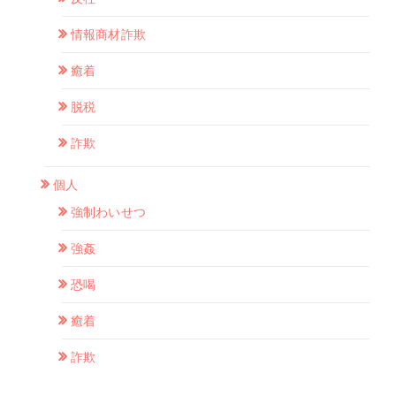
情報商材詐欺
癒着
脱税
詐欺
個人
強制わいせつ
強姦
恐喝
癒着
詐欺