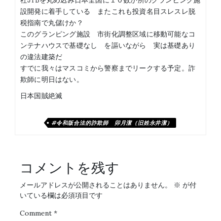
設開発に着手している またこれも投資名目スレスレ脱
税指南で丸儲けか？
このグランピング施設 市街化調整区域に移動可能なコ
ンテナハウスで基礎なし を謳いながら 実は基礎あり
の違法建築だ
すでに我々はマスコミから警察までリークする予定。詐
欺師に明日はない。
日本国賊絶滅
#令和版合法的詐欺師 卯月潔（旧姓永井潔）
コメントを残す
メールアドレスが公開されることはありません。
※
が付
いている欄は必須項目です
Comment
*