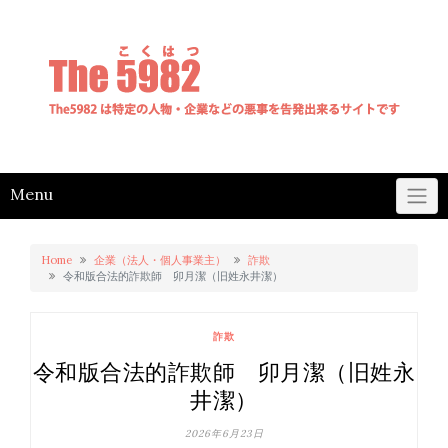
Skip
to
content
Menu
Home
企業（法人・個人事業主）
詐欺
令和版合法的詐欺師 卯月潔（旧姓永井潔）
詐欺
令和版合法的詐欺師 卯月潔（旧姓永
井潔）
2026年6月23日