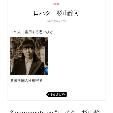
詐欺
口パク 杉山静可
2026年6月22日
この人！盗用する悪いひと
共栄学園の性被害者
らなさはや
3 comments on “
口パク 杉山静