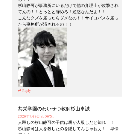
杉山静可が事務所にいるだけで他の弁理士が攻撃され
てんの！！とっとと辞めろ！迷惑なんだよ！！
こんなクズを雇ったらダメなの！！サイコパスを雇っ
たら事務所が潰されるの！！
Reply
共栄学園のわいせつ教師杉山卓誠
2026年7月9日
at 06:54
人殺しの杉山静可の子供は親が人殺しだと知れ！！
杉山静可は人を殺したのを隠してんじゃねぇ！！卑怯