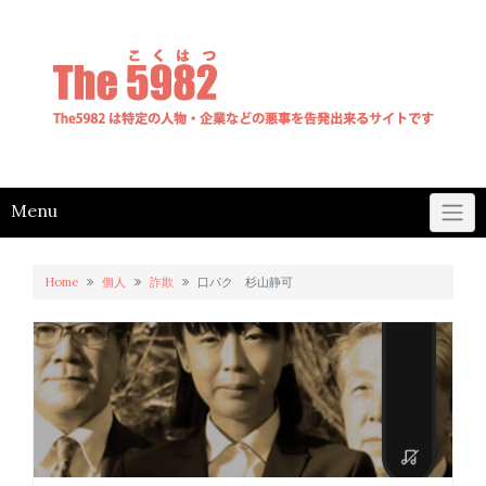
Skip
to
content
Menu
Home
個人
詐欺
口パク 杉山静可