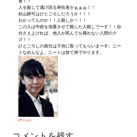
者！！
人を殺して逃げ回る卑怯者がぁぁぁ！！
杉山静可はひとごろしだろうか！！！
わかってんのか！！人殺しが！！！
この人は中絶を強要させて殺した人殺しでーす！！自
分さえよければ、他人が死んでも構わない人間のク
ズ！！
ひとごろしの責任は子供に取ってもらいまーす。ニー
トなめんなよ。ニートは捨て身でやります。
Reply
コメントを残す