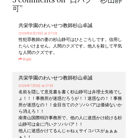
可
”
共栄学園のわいせつ教師杉山卓誠
2026年6月29日
at 07:01
性犯罪教師の妻の杉山静可はひとごろしです。信用し
たらいけません。人間のクズです。他人を殺して平気
な人間のクズです。
Reply
共栄学園のわいせつ教師杉山卓誠
2026年7月5日
at 17:19
名前を隠して意見書を書く杉山静可は弁理士失格でし
ょ！！！事務所が迷惑だろうが！！迷惑なの！！事務
所が迷惑なの！！金目当てのクソババアは価値ないか
ら消えろ！！
南青山国際特許事務所で、他の人に迷惑かけ続ける杉
山静可は金に汚いクソババア！！
他人に迷惑かけてるんじゃねぇサイコパスがぁぁぁ
ぁ！！