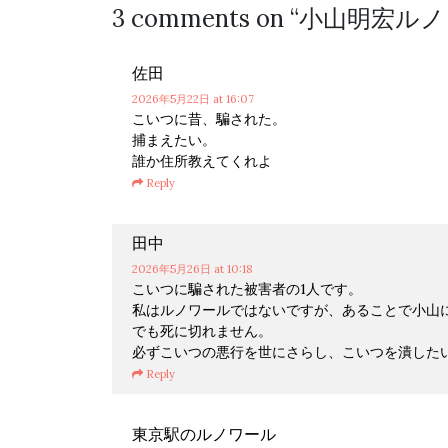
3 comments on “
小山明宏ルノ
佐田
2026年5月22日
at 16:07
こいつに昔、騙された。
捕まえたい。
誰か住所教えてくれよ
Reply
田中
2026年5月26日
at 10:18
こいつに騙された被害者の1人です。
私はルノワールではないですが、あることで小山
でも死に切れません。
必ずこいつの悪行を世にさらし、こいつを潰した
Reply
東京駅のルノワール