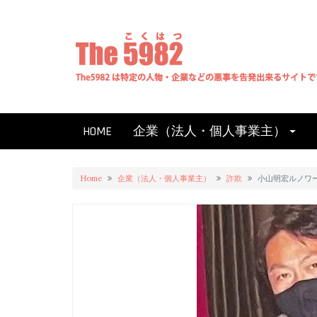
Skip
to
content
HOME
企業（法人・個人事業主）
Home
企業（法人・個人事業主）
詐欺
小山明宏ルノワ