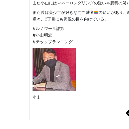
また小山にはマネーロンダリングの疑いや脱税の疑
また彼は美少年が好きな同性愛者
の疑いがあり、
嫌々、2丁目にも監視の目を向けている。
#ルノワール詐欺
#小山明宏
#テックプランニング
小山