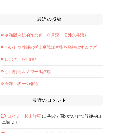
最近の投稿
令和版合法的詐欺師 卯月潔（旧姓永井潔）
わいせつ教師の杉山卓誠は生徒を犠牲にするクズ
口パク 杉山静可
小山明宏ルノワール詐欺
金澤 将一の非道
最近のコメント
口パク 杉山静可
に
共栄学園のわいせつ教師杉山
卓誠
より