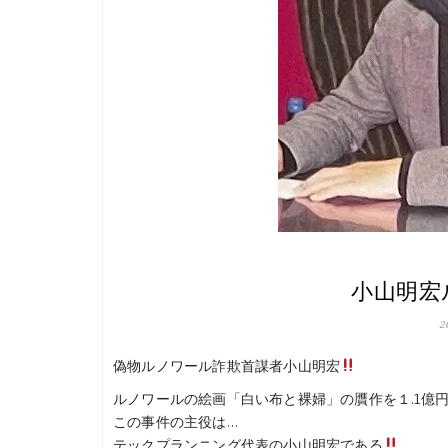
小山明宏
2
偽物ルノワール詐欺首謀者小山明宏
ルノワールの絵画「白い布と裸婦」の贋作を１.1億
この事件の主役は…
テックプランニング代表の小山明宏である