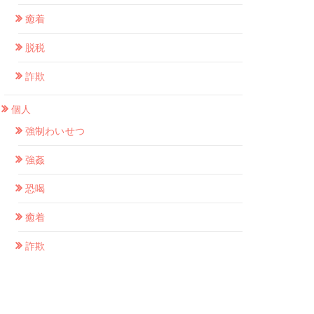
癒着
脱税
詐欺
個人
強制わいせつ
強姦
恐喝
癒着
詐欺