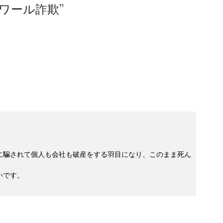
ワール詐欺
”
に騙されて個人も会社も破産をする羽目になり、このまま死ん
いです。