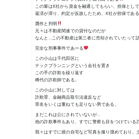
この輩はK社から資金を融通してもらい、担保とし
返済が滞り、約定が反故したため、K社が担保であ
贋作と判明
元々は不動産関連での貸付なのだが
なんと…この不動産は第三者に売却されていたって
完全な刑事事件であーる
この小山は千代田区に
テックプランニングという会社を置き
この手の詐欺を繰り返す
稀代の詐欺師である。
この小山に対しては
詐欺罪、金融商品取引法違反など
罪名をいくは重ねても足りない男である。
まだこれは公にされていないが…
他の詐欺事件もあり、すでに警察も目をつけている
我々はすでに彼の自宅など写真を撮り溜めており、