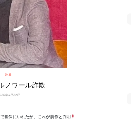
詐欺
ルノワール詐欺
026年5月22日
円で担保にいれたが、これが贋作と判明