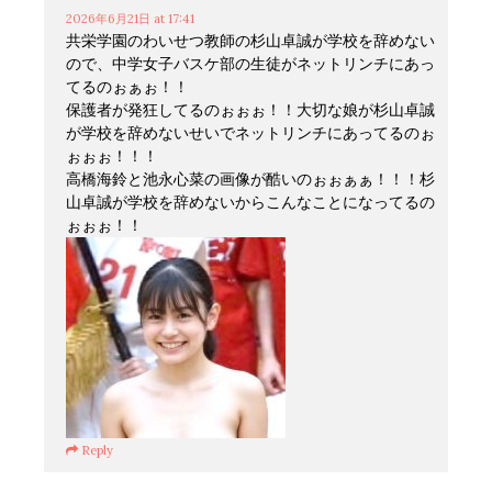
2026年6月21日
at 17:41
共栄学園のわいせつ教師の杉山卓誠が学校を辞めない
ので、中学女子バスケ部の生徒がネットリンチにあっ
てるのぉぁぉ！！
保護者が発狂してるのぉぉぉ！！大切な娘が杉山卓誠
が学校を辞めないせいでネットリンチにあってるのぉ
ぉぉぉ！！！
高橋海鈴と池永心菜の画像が酷いのぉぉぁぁ！！！杉
山卓誠が学校を辞めないからこんなことになってるの
ぉぉぉ！！
Reply