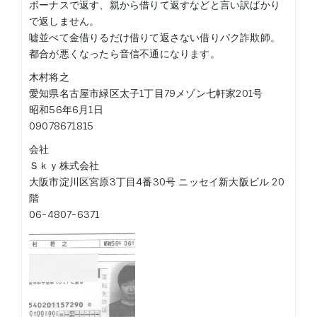
ボーナスで返す、親から借りて返すなどと言い訳ばかり
で返しません。
嘘並べて金借りるだけ借りて返さない借りパク詐欺師。
都合が悪くなったら音信不通になります。
木村将之
愛知県名古屋市緑区太子1丁目79メゾン七軒家201号
昭和56年6月1日
09078671815
会社
Ｓｋｙ株式会社
大阪市淀川区宮原3丁目4番30号 ニッセイ新大阪ビル 20
階
06-4807-6371