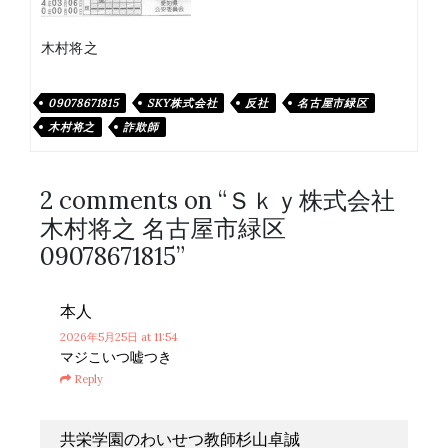
木村将之
09078671815
SKY株式会社
反社
名古屋市緑区
木村将之
詐欺師
2 comments on “
Ｓｋｙ株式会社
木村将之 名古屋市緑区
09078671815
”
本人
2026年5月25日
at 11:54
マジこいつ嘘つき
Reply
共栄学園のわいせつ教師杉山卓誠