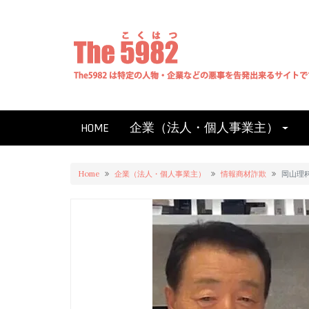
Skip
to
content
HOME
企業（法人・個人事業主）
Home
企業（法人・個人事業主）
情報商材詐欺
岡山理