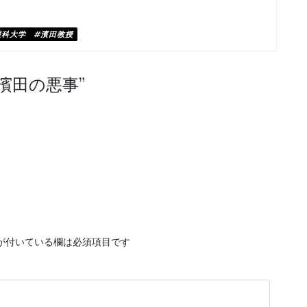
理科大学 #濱田教授
濱田の悪事
”
が付いている欄は必須項目です