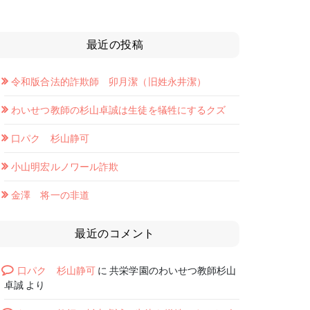
最近の投稿
令和版合法的詐欺師 卯月潔（旧姓永井潔）
わいせつ教師の杉山卓誠は生徒を犠牲にするクズ
口パク 杉山静可
小山明宏ルノワール詐欺
金澤 将一の非道
最近のコメント
口パク 杉山静可
に
共栄学園のわいせつ教師杉山
卓誠
より