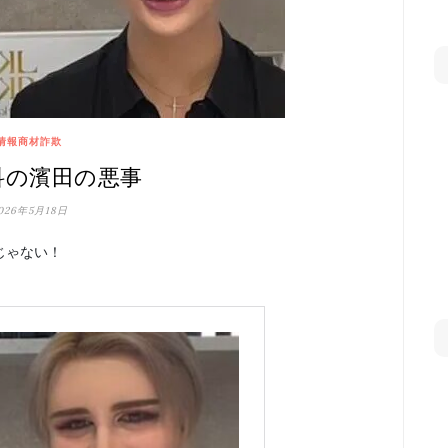
情報商材詐欺
科の濱田の悪事
026年5月18日
じゃない！