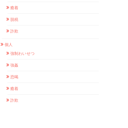
癒着
脱税
詐欺
個人
強制わいせつ
強姦
恐喝
癒着
詐欺