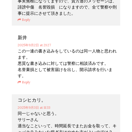
事実無根になってますので、貴方達のメッセージは、
誹謗中傷 名誉毀損 になりますので、全て警察や刑
事に提示にさせて頂きました。
Reply
新井
2025年9月2日
at 21:27
この一連の書き込みをしているのは同一人物と思われ
ます。
悪質な書き込みに対しては警察に相談済みです。
名誉棄損として被害届けを出し、開示請求を行いま
す。
Reply
コシヒカリ。
2025年9月3日
at 11:33
同一じゃないと思う。
サリーさん
適当なこといって、時間延長でまたお金を取って、キ
ャバクラみたいな稼ぎ方はやめた方がよいのでは？