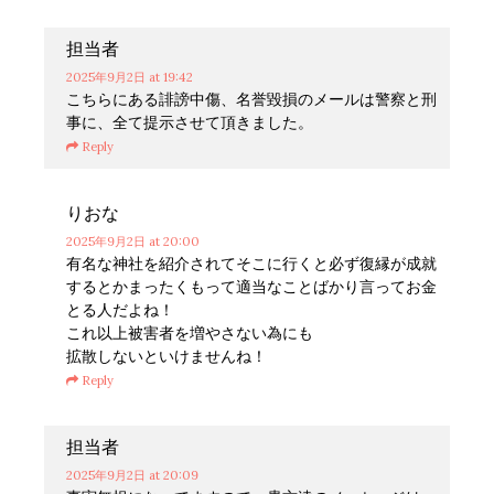
担当者
2025年9月2日
at 19:42
こちらにある誹謗中傷、名誉毀損のメールは警察と刑
事に、全て提示させて頂きました。
Reply
りおな
2025年9月2日
at 20:00
有名な神社を紹介されてそこに行くと必ず復縁が成就
するとかまったくもって適当なことばかり言ってお金
とる人だよね！
これ以上被害者を増やさない為にも
拡散しないといけませんね！
Reply
担当者
2025年9月2日
at 20:09