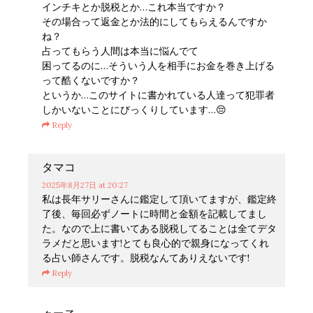
インチキとか脱税とか…これ本当ですか？
その場合って返金とか法的にしてもらえるんですか
ね？
占ってもらう人間は本当に悩んでて
困ってるのに…そういう人を相手にお金を巻き上げる
って酷くないですか？
というか…このサイトに書かれている人達って犯罪者
しかいないことにびっくりしています…😔
Reply
タマコ
2025年8月27日
at 20:27
私は長年サリーさんに鑑定して頂いてますが、鑑定終
了後、毎回必ずノートに時間と金額を記載してまし
た。なので上に書いてある脱税してることは全てデタ
ラメだと思います!とても良心的で親身になってくれ
る占い師さんです。脱税なんてありえないです!
Reply