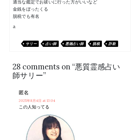
適当な鑑定でお祓いに行った方がいいなど
金銭をぼったくる
脱税でも有名
a
サリー
占い師
悪徳占い師
脱税
詐欺
28 comments on “
悪質霊感占い
師サリー
”
匿名
2025年8月4日
at 13:04
この人知ってる