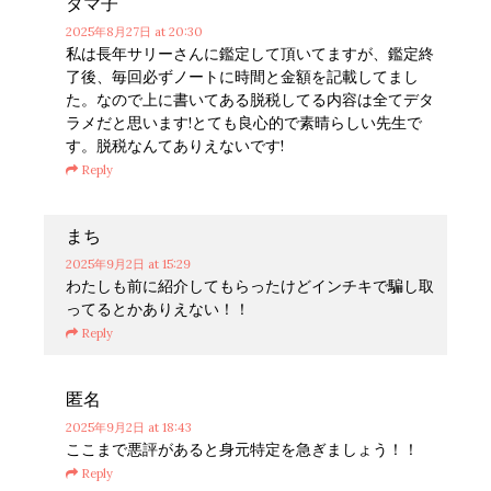
タマ子
2025年8月27日
at 20:30
私は長年サリーさんに鑑定して頂いてますが、鑑定終
了後、毎回必ずノートに時間と金額を記載してまし
た。なので上に書いてある脱税してる内容は全てデタ
ラメだと思います!とても良心的で素晴らしい先生で
す。脱税なんてありえないです!
Reply
まち
2025年9月2日
at 15:29
わたしも前に紹介してもらったけどインチキで騙し取
ってるとかありえない！！
Reply
匿名
2025年9月2日
at 18:43
ここまで悪評があると身元特定を急ぎましょう！！
Reply