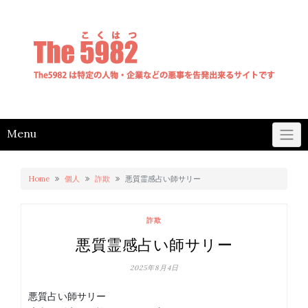
Skip
to
content
Menu
Home
個人
詐欺
悪質霊感占い師サリー
詐欺
悪質霊感占い師サリー
2025年8月4日
悪質占い師サリー