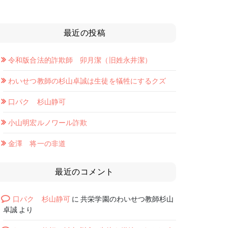
最近の投稿
令和版合法的詐欺師 卯月潔（旧姓永井潔）
わいせつ教師の杉山卓誠は生徒を犠牲にするクズ
口パク 杉山静可
小山明宏ルノワール詐欺
金澤 将一の非道
最近のコメント
口パク 杉山静可
に
共栄学園のわいせつ教師杉山
卓誠
より