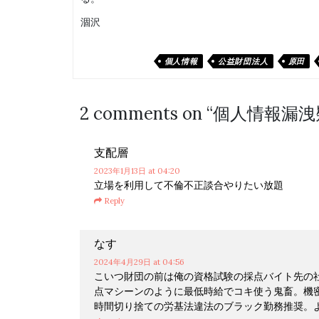
涸沢
個人情報
公益財団法人
原田
2 comments on “
個人情報漏洩
支配層
2023年1月13日
at 04:20
立場を利用して不倫不正談合やりたい放題
Reply
なす
2024年4月29日
at 04:56
こいつ財団の前は俺の資格試験の採点バイト先の
点マシーンのように最低時給でコキ使う鬼畜。機密
時間切り捨ての労基法違法のブラック勤務推奨。よ