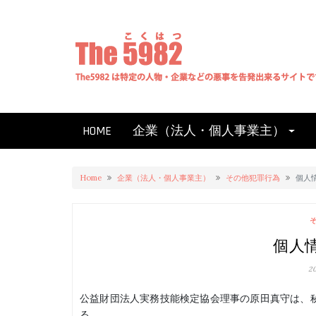
Skip
to
content
HOME
企業（法人・個人事業主）
Home
企業（法人・個人事業主）
その他犯罪行為
個人
個人
2
公益財団法人実務技能検定協会理事の原田真守は、
る。