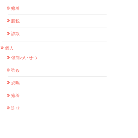
癒着
脱税
詐欺
個人
強制わいせつ
強姦
恐喝
癒着
詐欺