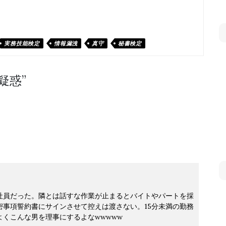
実務技能検定
情報漏洩
真守
秘書検定
疑惑
”
社員だった。隣とは話すな作業が止まるとバイトやパートを採
事項誓約書にサインさせて控えは渡さない。15分未満の勤務
くこんな男を理事にするよなwwwww