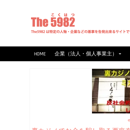
Skip
to
content
HOME
企業（法人・個人事業主）