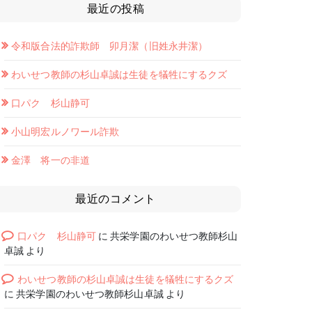
最近の投稿
令和版合法的詐欺師 卯月潔（旧姓永井潔）
わいせつ教師の杉山卓誠は生徒を犠牲にするクズ
口パク 杉山静可
小山明宏ルノワール詐欺
金澤 将一の非道
最近のコメント
口パク 杉山静可
に
共栄学園のわいせつ教師杉山
卓誠
より
わいせつ教師の杉山卓誠は生徒を犠牲にするクズ
に
共栄学園のわいせつ教師杉山卓誠
より