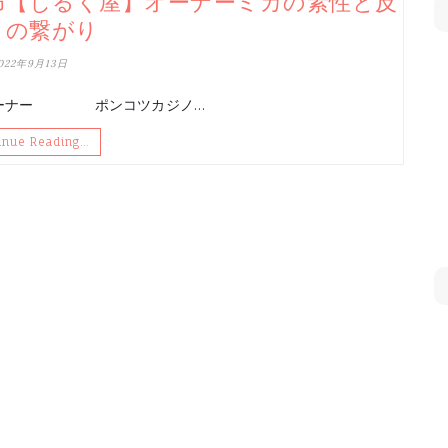
布【しるく屋】オーナーミカの素性と反
との繋がり
022年9月13日
く屋オーナー ポンコツカジノ…
inue Reading…