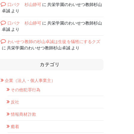
口パク 杉山静可
に
共栄学園のわいせつ教師杉山
卓誠
より
口パク 杉山静可
に
共栄学園のわいせつ教師杉山
卓誠
より
わいせつ教師の杉山卓誠は生徒を犠牲にするクズ
に
共栄学園のわいせつ教師杉山卓誠
より
カテゴリ
企業（法人・個人事業主）
その他犯罪行為
反社
情報商材詐欺
癒着