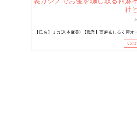
裏カジノでお金を騙し取る西麻
社
2
【氏名】ミカ(京本麻美) 【職業】西麻布しる
Cont