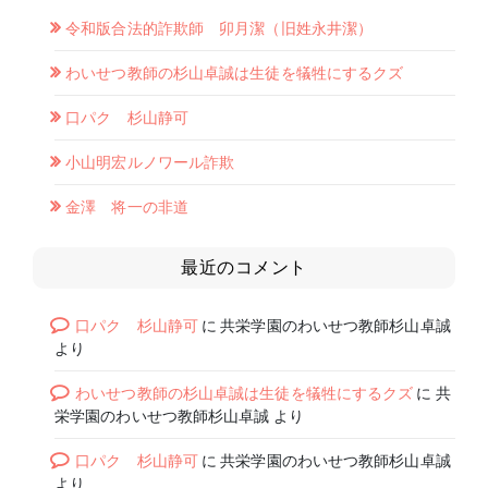
令和版合法的詐欺師 卯月潔（旧姓永井潔）
わいせつ教師の杉山卓誠は生徒を犠牲にするクズ
口パク 杉山静可
小山明宏ルノワール詐欺
金澤 将一の非道
最近のコメント
口パク 杉山静可
に
共栄学園のわいせつ教師杉山卓誠
より
わいせつ教師の杉山卓誠は生徒を犠牲にするクズ
に
共
栄学園のわいせつ教師杉山卓誠
より
口パク 杉山静可
に
共栄学園のわいせつ教師杉山卓誠
より