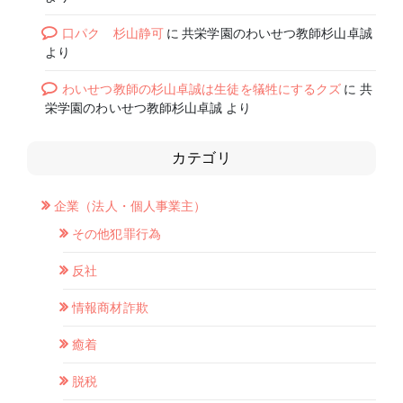
口パク 杉山静可
に
共栄学園のわいせつ教師杉山卓誠
より
わいせつ教師の杉山卓誠は生徒を犠牲にするクズ
に
共
栄学園のわいせつ教師杉山卓誠
より
カテゴリ
企業（法人・個人事業主）
その他犯罪行為
反社
情報商材詐欺
癒着
脱税