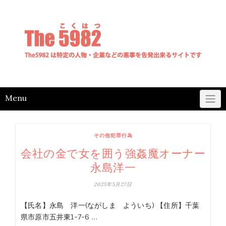
Skip
to
content
Menu
その他犯罪行為
会社の金で女を囲う強姦魔オーナー
永島洋一
2025年5月27日
【氏名】永島 洋一(ながしま よういち) 【住所】千葉
県市原市五井東1-7-6 …