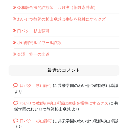
令和版合法的詐欺師 卯月潔（旧姓永井潔）
わいせつ教師の杉山卓誠は生徒を犠牲にするクズ
口パク 杉山静可
小山明宏ルノワール詐欺
金澤 将一の非道
最近のコメント
口パク 杉山静可
に
共栄学園のわいせつ教師杉山卓誠
より
わいせつ教師の杉山卓誠は生徒を犠牲にするクズ
に
共
栄学園のわいせつ教師杉山卓誠
より
口パク 杉山静可
に
共栄学園のわいせつ教師杉山卓誠
より