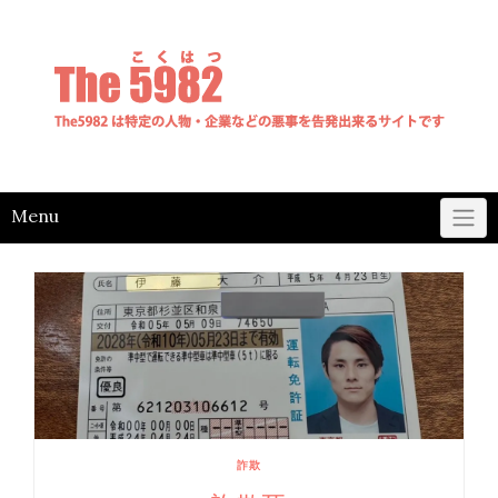
Skip
to
content
Menu
詐欺