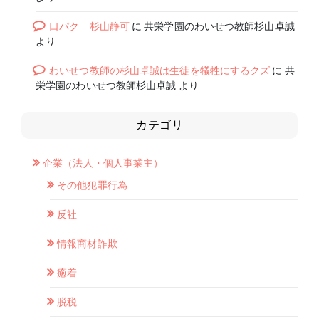
口パク 杉山静可
に
共栄学園のわいせつ教師杉山卓誠
より
わいせつ教師の杉山卓誠は生徒を犠牲にするクズ
に
共
栄学園のわいせつ教師杉山卓誠
より
カテゴリ
企業（法人・個人事業主）
その他犯罪行為
反社
情報商材詐欺
癒着
脱税