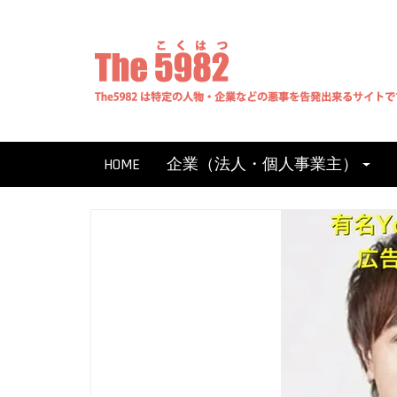
Skip
to
content
HOME
企業（法人・個人事業主）