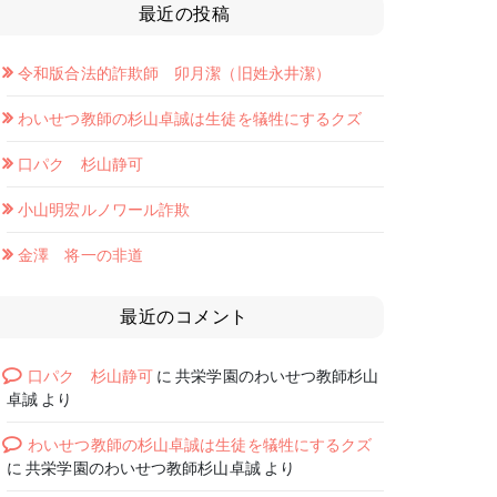
最近の投稿
令和版合法的詐欺師 卯月潔（旧姓永井潔）
わいせつ教師の杉山卓誠は生徒を犠牲にするクズ
口パク 杉山静可
小山明宏ルノワール詐欺
金澤 将一の非道
最近のコメント
口パク 杉山静可
に
共栄学園のわいせつ教師杉山
卓誠
より
わいせつ教師の杉山卓誠は生徒を犠牲にするクズ
に
共栄学園のわいせつ教師杉山卓誠
より