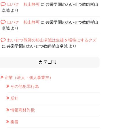
口パク 杉山静可
に
共栄学園のわいせつ教師杉山
卓誠
より
口パク 杉山静可
に
共栄学園のわいせつ教師杉山
卓誠
より
わいせつ教師の杉山卓誠は生徒を犠牲にするクズ
に
共栄学園のわいせつ教師杉山卓誠
より
カテゴリ
企業（法人・個人事業主）
その他犯罪行為
反社
情報商材詐欺
癒着