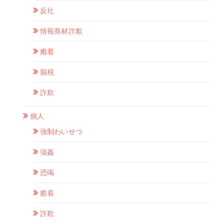
反社
情報商材詐欺
癒着
脱税
詐欺
個人
強制わいせつ
強姦
恐喝
癒着
詐欺