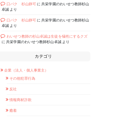
口パク 杉山静可
に
共栄学園のわいせつ教師杉山
卓誠
より
口パク 杉山静可
に
共栄学園のわいせつ教師杉山
卓誠
より
わいせつ教師の杉山卓誠は生徒を犠牲にするクズ
に
共栄学園のわいせつ教師杉山卓誠
より
カテゴリ
企業（法人・個人事業主）
その他犯罪行為
反社
情報商材詐欺
癒着