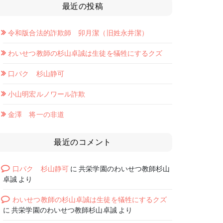
最近の投稿
令和版合法的詐欺師 卯月潔（旧姓永井潔）
わいせつ教師の杉山卓誠は生徒を犠牲にするクズ
口パク 杉山静可
小山明宏ルノワール詐欺
金澤 将一の非道
最近のコメント
口パク 杉山静可
に
共栄学園のわいせつ教師杉山
卓誠
より
わいせつ教師の杉山卓誠は生徒を犠牲にするクズ
に
共栄学園のわいせつ教師杉山卓誠
より