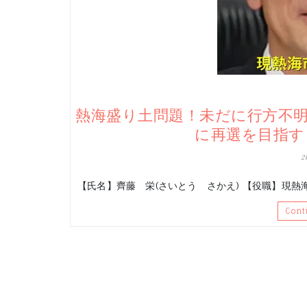
熱海盛り土問題！未だに行方不
に再選を目指す
2
【氏名】齊藤 栄(さいとう さかえ) 【役職】現熱
Cont