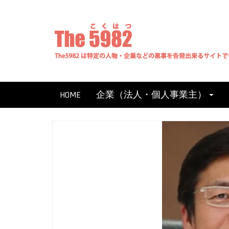
Skip
to
content
HOME
企業（法人・個人事業主）