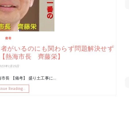
癒着
明者がいるのにも関わらず問題解決せず
【熱海市長 齊藤栄】
023年1月25日
海市長 【備考】 盛り土工事に…
inue Reading…