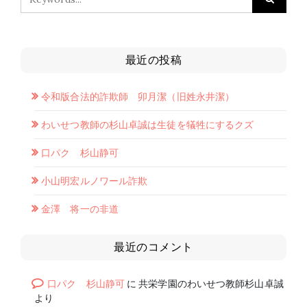
最近の投稿
令和版合法的詐欺師 卯月潔（旧姓永井潔）
わいせつ教師の杉山卓誠は生徒を犠牲にするクズ
口パク 杉山静可
小山明宏ルノワール詐欺
金澤 将一の非道
最近のコメント
口パク 杉山静可
に
共栄学園のわいせつ教師杉山卓誠
より