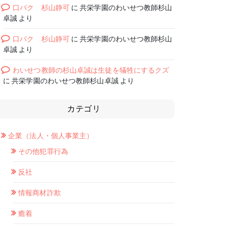
口パク 杉山静可
に
共栄学園のわいせつ教師杉山
卓誠
より
口パク 杉山静可
に
共栄学園のわいせつ教師杉山
卓誠
より
わいせつ教師の杉山卓誠は生徒を犠牲にするクズ
に
共栄学園のわいせつ教師杉山卓誠
より
カテゴリ
企業（法人・個人事業主）
その他犯罪行為
反社
情報商材詐欺
癒着