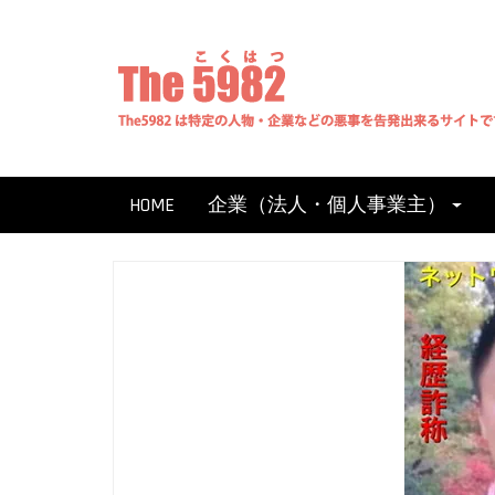
Skip
to
content
HOME
企業（法人・個人事業主）