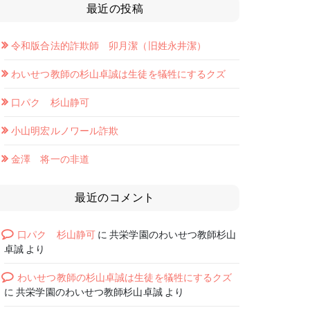
最近の投稿
令和版合法的詐欺師 卯月潔（旧姓永井潔）
わいせつ教師の杉山卓誠は生徒を犠牲にするクズ
口パク 杉山静可
小山明宏ルノワール詐欺
金澤 将一の非道
最近のコメント
口パク 杉山静可
に
共栄学園のわいせつ教師杉山
卓誠
より
わいせつ教師の杉山卓誠は生徒を犠牲にするクズ
に
共栄学園のわいせつ教師杉山卓誠
より