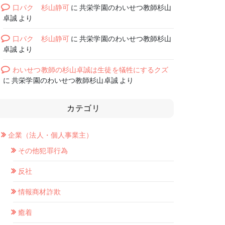
口パク 杉山静可
に
共栄学園のわいせつ教師杉山
卓誠
より
口パク 杉山静可
に
共栄学園のわいせつ教師杉山
卓誠
より
わいせつ教師の杉山卓誠は生徒を犠牲にするクズ
に
共栄学園のわいせつ教師杉山卓誠
より
カテゴリ
企業（法人・個人事業主）
その他犯罪行為
反社
情報商材詐欺
癒着