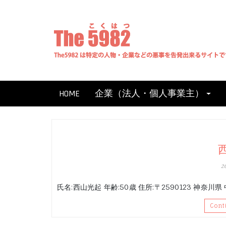
Skip
to
content
HOME
企業（法人・個人事業主）
2
氏名:西山光起 年齢:50歳 住所:〒2590123 神奈川
Cont