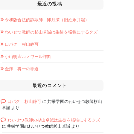
最近の投稿
令和版合法的詐欺師 卯月潔（旧姓永井潔）
わいせつ教師の杉山卓誠は生徒を犠牲にするクズ
口パク 杉山静可
小山明宏ルノワール詐欺
金澤 将一の非道
最近のコメント
口パク 杉山静可
に
共栄学園のわいせつ教師杉山
卓誠
より
わいせつ教師の杉山卓誠は生徒を犠牲にするクズ
に
共栄学園のわいせつ教師杉山卓誠
より