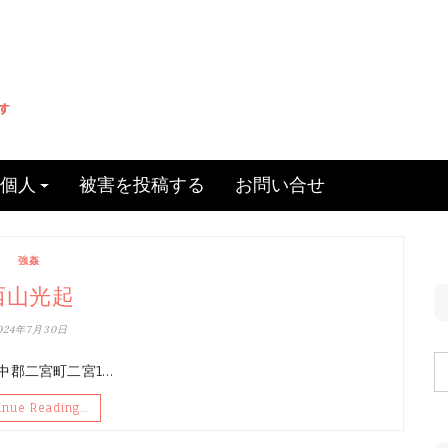
個人
被害を投稿する
お問い合せ
強姦
西山光起
024年7月30日
県 中郡二宮町二宮1…
inue Reading…