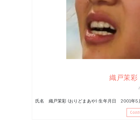
織戸茉彩
氏名 織戸茉彩 (おりどまあや) 生年月日 2001年5
Cont