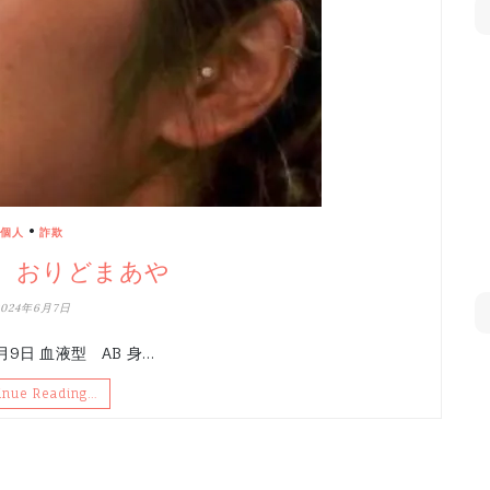
•
個人
詐欺
 おりどまあや
2024年6月7日
月9日 血液型 AB 身…
inue Reading…