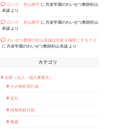
口パク 杉山静可
に
共栄学園のわいせつ教師杉山
卓誠
より
口パク 杉山静可
に
共栄学園のわいせつ教師杉山
卓誠
より
わいせつ教師の杉山卓誠は生徒を犠牲にするクズ
に
共栄学園のわいせつ教師杉山卓誠
より
カテゴリ
企業（法人・個人事業主）
その他犯罪行為
反社
情報商材詐欺
癒着