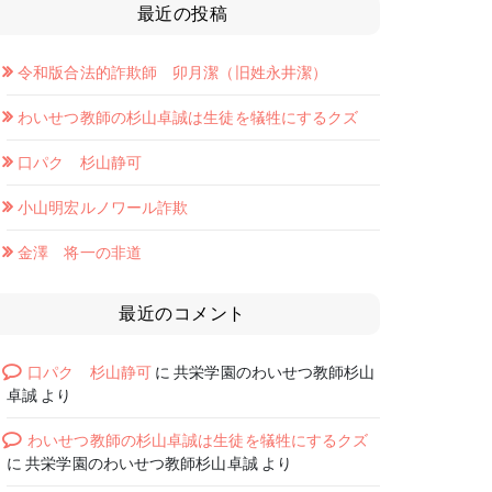
最近の投稿
令和版合法的詐欺師 卯月潔（旧姓永井潔）
わいせつ教師の杉山卓誠は生徒を犠牲にするクズ
口パク 杉山静可
小山明宏ルノワール詐欺
金澤 将一の非道
最近のコメント
口パク 杉山静可
に
共栄学園のわいせつ教師杉山
卓誠
より
わいせつ教師の杉山卓誠は生徒を犠牲にするクズ
に
共栄学園のわいせつ教師杉山卓誠
より