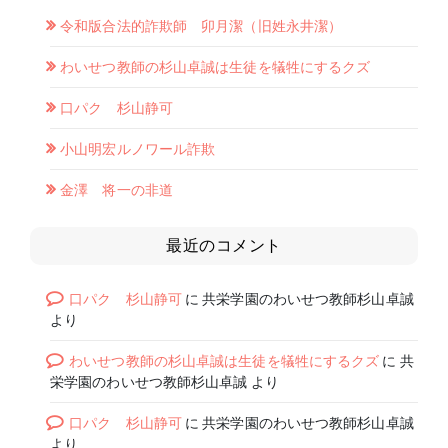
令和版合法的詐欺師 卯月潔（旧姓永井潔）
わいせつ教師の杉山卓誠は生徒を犠牲にするクズ
口パク 杉山静可
小山明宏ルノワール詐欺
金澤 将一の非道
最近のコメント
口パク 杉山静可
に
共栄学園のわいせつ教師杉山卓誠
より
わいせつ教師の杉山卓誠は生徒を犠牲にするクズ
に
共
栄学園のわいせつ教師杉山卓誠
より
口パク 杉山静可
に
共栄学園のわいせつ教師杉山卓誠
より