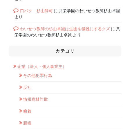
口パク 杉山静可
に
共栄学園のわいせつ教師杉山卓誠
より
わいせつ教師の杉山卓誠は生徒を犠牲にするクズ
に
共
栄学園のわいせつ教師杉山卓誠
より
カテゴリ
企業（法人・個人事業主）
その他犯罪行為
反社
情報商材詐欺
癒着
脱税