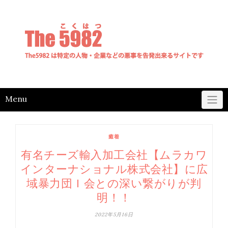
Skip
to
content
Menu
癒着
有名チーズ輸入加工会社【ムラカワ
インターナショナル株式会社】に広
域暴力団Ｉ会との深い繋がりが判
明！！
2022年5月16日