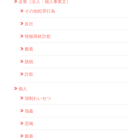
企業（法人・個人事業主）
その他犯罪行為
反社
情報商材詐欺
癒着
脱税
詐欺
個人
強制わいせつ
強姦
恐喝
癒着