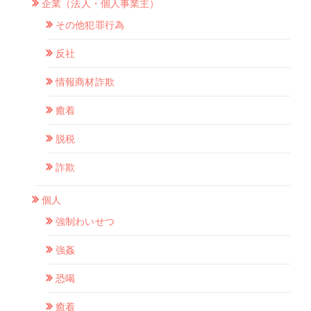
企業（法人・個人事業主）
その他犯罪行為
反社
情報商材詐欺
癒着
脱税
詐欺
個人
強制わいせつ
強姦
恐喝
癒着