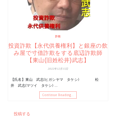
詐欺
投資詐欺【永代供養権利】と銀座の飲
み屋で寸借詐欺をする底辺詐欺師
【東山(旧姓松井)武志】
2022年12月15日
【氏名】東山 武志(ヒガシヤマ タケシ) 松
井 武志(マツイ タケシ) …
Continue Reading…
投稿する