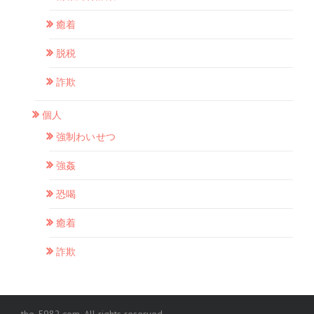
癒着
脱税
詐欺
個人
強制わいせつ
強姦
恐喝
癒着
詐欺
the-5982.com, All rights reserved.