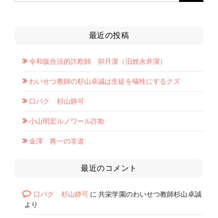
最近の投稿
令和版合法的詐欺師 卯月潔（旧姓永井潔）
わいせつ教師の杉山卓誠は生徒を犠牲にするクズ
口パク 杉山静可
小山明宏ルノワール詐欺
金澤 将一の非道
最近のコメント
口パク 杉山静可
に
共栄学園のわいせつ教師杉山卓誠
より