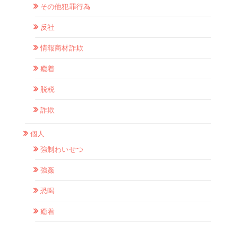
その他犯罪行為
反社
情報商材詐欺
癒着
脱税
詐欺
個人
強制わいせつ
強姦
恐喝
癒着