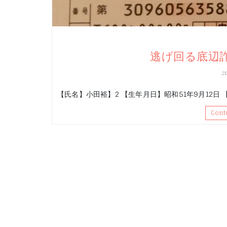
逃げ回る底辺
2
【氏名】小田裕】2 【生年月日】昭和51年9月12日 
Cont