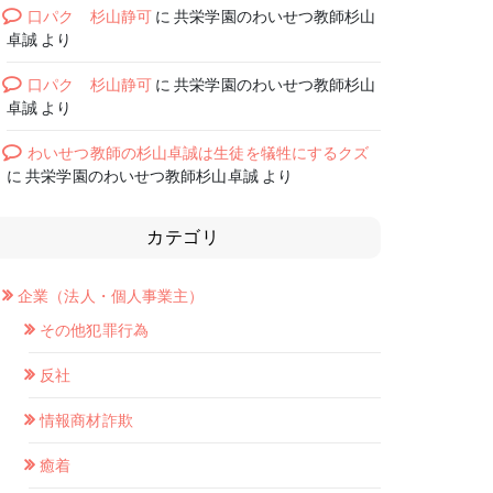
口パク 杉山静可
に
共栄学園のわいせつ教師杉山
卓誠
より
口パク 杉山静可
に
共栄学園のわいせつ教師杉山
卓誠
より
わいせつ教師の杉山卓誠は生徒を犠牲にするクズ
に
共栄学園のわいせつ教師杉山卓誠
より
カテゴリ
企業（法人・個人事業主）
その他犯罪行為
反社
情報商材詐欺
癒着