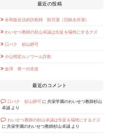
最近の投稿
令和版合法的詐欺師 卯月潔（旧姓永井潔）
わいせつ教師の杉山卓誠は生徒を犠牲にするクズ
口パク 杉山静可
小山明宏ルノワール詐欺
金澤 将一の非道
最近のコメント
口パク 杉山静可
に
共栄学園のわいせつ教師杉山
卓誠
より
わいせつ教師の杉山卓誠は生徒を犠牲にするクズ
に
共栄学園のわいせつ教師杉山卓誠
より