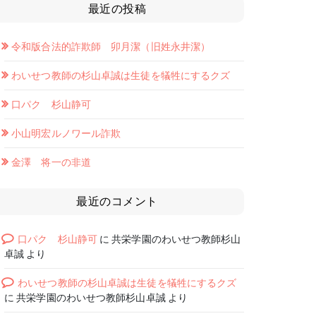
最近の投稿
令和版合法的詐欺師 卯月潔（旧姓永井潔）
わいせつ教師の杉山卓誠は生徒を犠牲にするクズ
口パク 杉山静可
小山明宏ルノワール詐欺
金澤 将一の非道
最近のコメント
口パク 杉山静可
に
共栄学園のわいせつ教師杉山
卓誠
より
わいせつ教師の杉山卓誠は生徒を犠牲にするクズ
に
共栄学園のわいせつ教師杉山卓誠
より