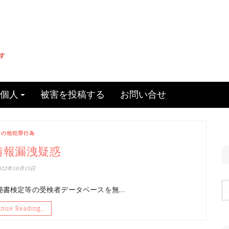
個人
被害を投稿する
お問い合せ
その他犯罪行為
情報漏洩疑惑
022年10月15日
秘書検定等の受検者データベースを無…
inue Reading…