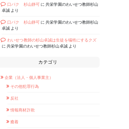
口パク 杉山静可
に
共栄学園のわいせつ教師杉山
卓誠
より
口パク 杉山静可
に
共栄学園のわいせつ教師杉山
卓誠
より
わいせつ教師の杉山卓誠は生徒を犠牲にするクズ
に
共栄学園のわいせつ教師杉山卓誠
より
カテゴリ
企業（法人・個人事業主）
その他犯罪行為
反社
情報商材詐欺
癒着