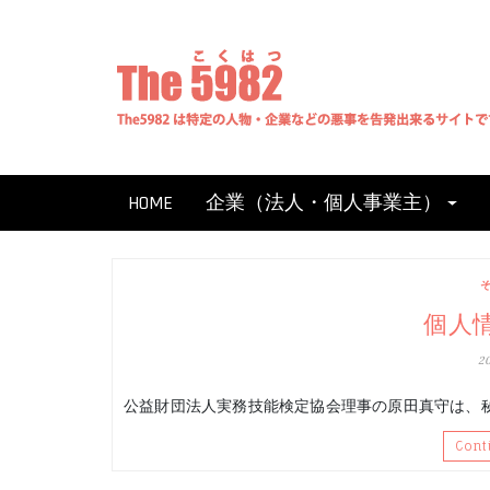
Skip
to
content
HOME
企業（法人・個人事業主）
個人
2
公益財団法人実務技能検定協会理事の原田真守は、
Cont