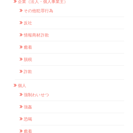
企業（法人・個人事業主）
その他犯罪行為
反社
情報商材詐欺
癒着
脱税
詐欺
個人
強制わいせつ
強姦
恐喝
癒着