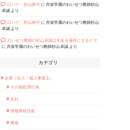
口パク 杉山静可
に
共栄学園のわいせつ教師杉山
卓誠
より
口パク 杉山静可
に
共栄学園のわいせつ教師杉山
卓誠
より
わいせつ教師の杉山卓誠は生徒を犠牲にするクズ
に
共栄学園のわいせつ教師杉山卓誠
より
カテゴリ
企業（法人・個人事業主）
その他犯罪行為
反社
情報商材詐欺
癒着