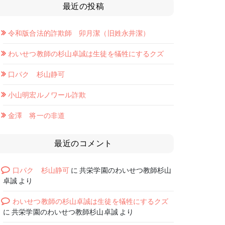
最近の投稿
令和版合法的詐欺師 卯月潔（旧姓永井潔）
わいせつ教師の杉山卓誠は生徒を犠牲にするクズ
口パク 杉山静可
小山明宏ルノワール詐欺
金澤 将一の非道
最近のコメント
口パク 杉山静可
に
共栄学園のわいせつ教師杉山
卓誠
より
わいせつ教師の杉山卓誠は生徒を犠牲にするクズ
に
共栄学園のわいせつ教師杉山卓誠
より