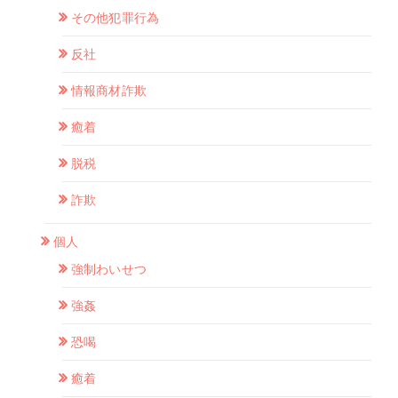
その他犯罪行為
反社
情報商材詐欺
癒着
脱税
詐欺
個人
強制わいせつ
強姦
恐喝
癒着