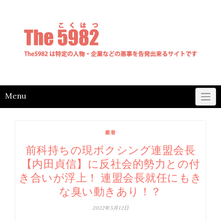
Skip
to
content
Menu
癒着
前科持ちの現ボクシング連盟会長
【内田貞信】に反社会的勢力との付
き合いが浮上！ 連盟会長就任にもき
な臭い動きあり！？
2022年5月12日