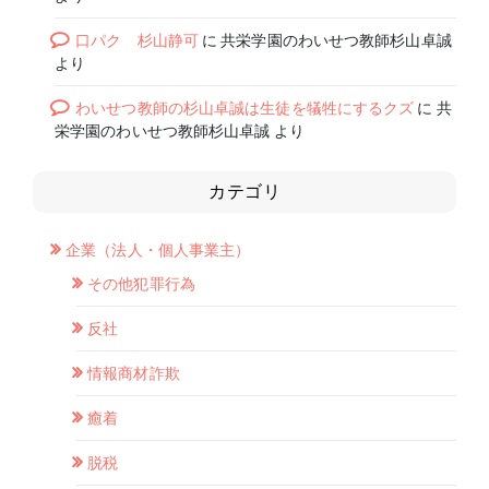
口パク 杉山静可
に
共栄学園のわいせつ教師杉山卓誠
より
わいせつ教師の杉山卓誠は生徒を犠牲にするクズ
に
共
栄学園のわいせつ教師杉山卓誠
より
カテゴリ
企業（法人・個人事業主）
その他犯罪行為
反社
情報商材詐欺
癒着
脱税