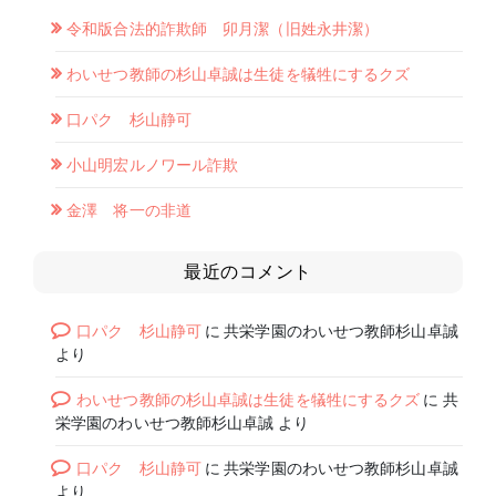
令和版合法的詐欺師 卯月潔（旧姓永井潔）
わいせつ教師の杉山卓誠は生徒を犠牲にするクズ
口パク 杉山静可
小山明宏ルノワール詐欺
金澤 将一の非道
最近のコメント
口パク 杉山静可
に
共栄学園のわいせつ教師杉山卓誠
より
わいせつ教師の杉山卓誠は生徒を犠牲にするクズ
に
共
栄学園のわいせつ教師杉山卓誠
より
口パク 杉山静可
に
共栄学園のわいせつ教師杉山卓誠
より