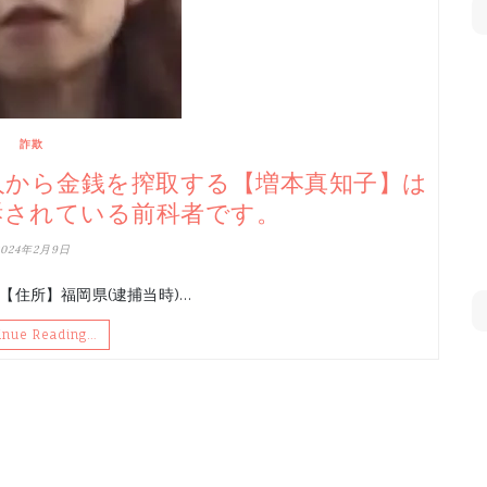
詐欺
人から金銭を搾取する【増本真知子】は
訴されている前科者です。
2024年2月9日
 【住所】福岡県(逮捕当時)…
inue Reading…