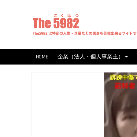
Skip
to
content
HOME
企業（法人・個人事業主）