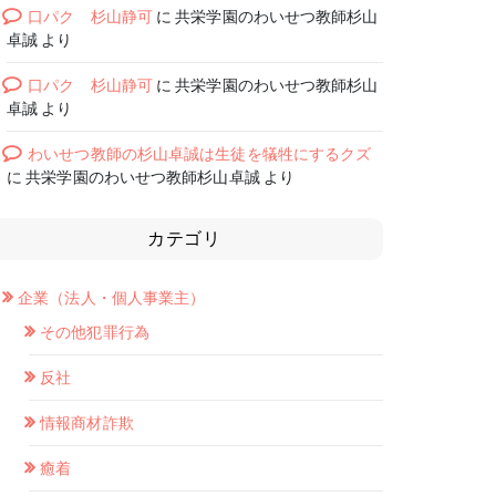
口パク 杉山静可
に
共栄学園のわいせつ教師杉山
卓誠
より
口パク 杉山静可
に
共栄学園のわいせつ教師杉山
卓誠
より
わいせつ教師の杉山卓誠は生徒を犠牲にするクズ
に
共栄学園のわいせつ教師杉山卓誠
より
カテゴリ
企業（法人・個人事業主）
その他犯罪行為
反社
情報商材詐欺
癒着