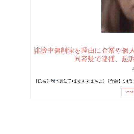
誹謗中傷削除を理由に企業や個
同容疑で逮捕、起
【氏名】増本真知子(ますもとまちこ) 【年齢】54歳
Cont