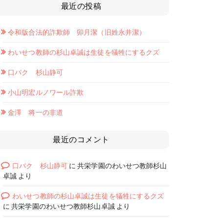
最近の投稿
令和版合法的詐欺師 卯月潔（旧姓永井潔）
わいせつ教師の杉山卓誠は生徒を犠牲にするクズ
口パク 杉山静可
小山明宏ルノワール詐欺
金澤 将一の非道
最近のコメント
口パク 杉山静可
に
共栄学園のわいせつ教師杉山
卓誠
より
わいせつ教師の杉山卓誠は生徒を犠牲にするクズ
に
共栄学園のわいせつ教師杉山卓誠
より