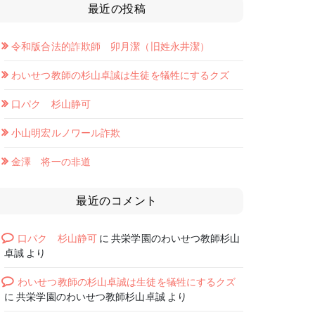
最近の投稿
令和版合法的詐欺師 卯月潔（旧姓永井潔）
わいせつ教師の杉山卓誠は生徒を犠牲にするクズ
口パク 杉山静可
小山明宏ルノワール詐欺
金澤 将一の非道
最近のコメント
口パク 杉山静可
に
共栄学園のわいせつ教師杉山
卓誠
より
わいせつ教師の杉山卓誠は生徒を犠牲にするクズ
に
共栄学園のわいせつ教師杉山卓誠
より