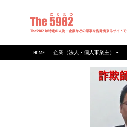
Skip
to
content
HOME
企業（法人・個人事業主）