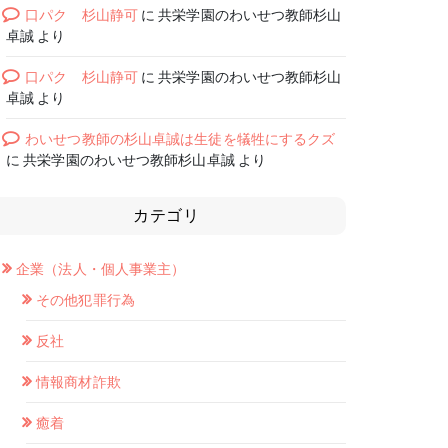
口パク 杉山静可
に
共栄学園のわいせつ教師杉山
卓誠
より
口パク 杉山静可
に
共栄学園のわいせつ教師杉山
卓誠
より
わいせつ教師の杉山卓誠は生徒を犠牲にするクズ
に
共栄学園のわいせつ教師杉山卓誠
より
カテゴリ
企業（法人・個人事業主）
その他犯罪行為
反社
情報商材詐欺
癒着