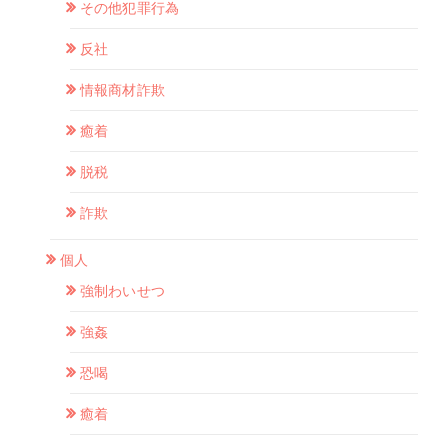
その他犯罪行為
反社
情報商材詐欺
癒着
脱税
詐欺
個人
強制わいせつ
強姦
恐喝
癒着