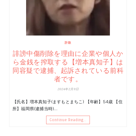
詐欺
誹謗中傷削除を理由に企業や個人か
ら金銭を搾取する【増本真知子】は
同容疑で逮捕、起訴されている前科
者です。
2024年2月9日
【氏名】増本真知子(ますもとまちこ) 【年齢】54歳 【住
所】福岡県(逮捕当時)…
Continue Reading…