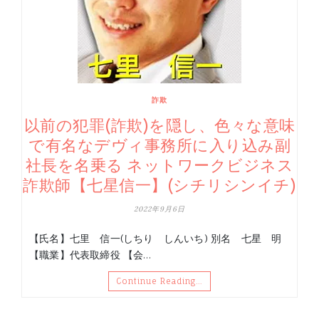
詐欺
以前の犯罪(詐欺)を隠し、色々な意味
で有名なデヴィ事務所に入り込み副
社長を名乗る ネットワークビジネス
詐欺師【七星信一】(シチリシンイチ)
2022年9月6日
【氏名】七里 信一(しちり しんいち) 別名 七星 明
【職業】代表取締役 【会…
Continue Reading…