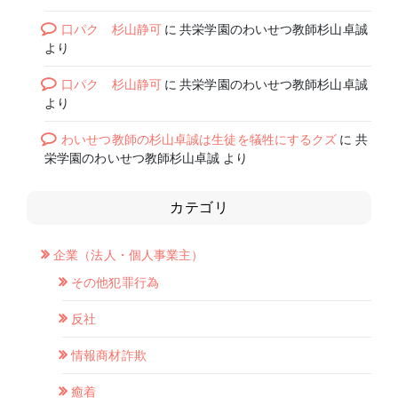
口パク 杉山静可
に
共栄学園のわいせつ教師杉山卓誠
より
口パク 杉山静可
に
共栄学園のわいせつ教師杉山卓誠
より
わいせつ教師の杉山卓誠は生徒を犠牲にするクズ
に
共
栄学園のわいせつ教師杉山卓誠
より
カテゴリ
企業（法人・個人事業主）
その他犯罪行為
反社
情報商材詐欺
癒着