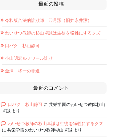
最近の投稿
令和版合法的詐欺師 卯月潔（旧姓永井潔）
わいせつ教師の杉山卓誠は生徒を犠牲にするクズ
口パク 杉山静可
小山明宏ルノワール詐欺
金澤 将一の非道
最近のコメント
口パク 杉山静可
に
共栄学園のわいせつ教師杉山
卓誠
より
わいせつ教師の杉山卓誠は生徒を犠牲にするクズ
に
共栄学園のわいせつ教師杉山卓誠
より