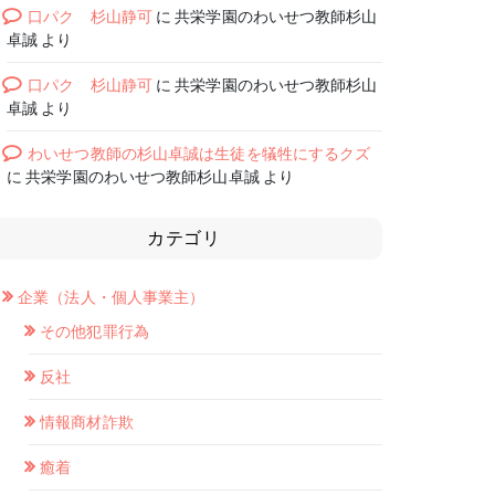
口パク 杉山静可
に
共栄学園のわいせつ教師杉山
卓誠
より
口パク 杉山静可
に
共栄学園のわいせつ教師杉山
卓誠
より
わいせつ教師の杉山卓誠は生徒を犠牲にするクズ
に
共栄学園のわいせつ教師杉山卓誠
より
カテゴリ
企業（法人・個人事業主）
その他犯罪行為
反社
情報商材詐欺
癒着