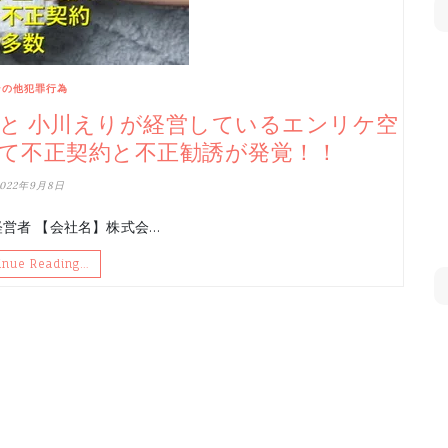
その他犯罪行為
こと 小川えりが経営しているエンリケ空
て不正契約と不正勧誘が発覚！！
2022年9月8日
、経営者 【会社名】株式会…
inue Reading…