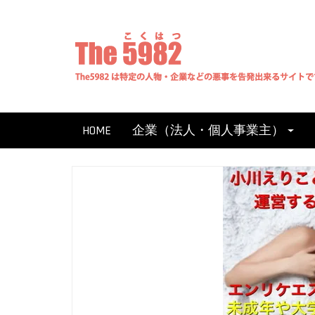
Skip
to
content
HOME
企業（法人・個人事業主）