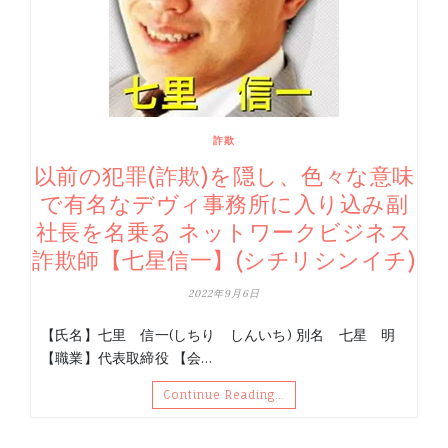
詐欺
以前の犯罪(詐欺)を隠し、色々な意味
で有名なデヴィ事務所に入り込み副
社長を名乗る ネットワークビジネス
詐欺師【七星信一】(シチリシンイチ)
2022年9月6日
【氏名】七里 信一(しちり しんいち) 別名 七星 明
【職業】代表取締役 【会…
Continue Reading…