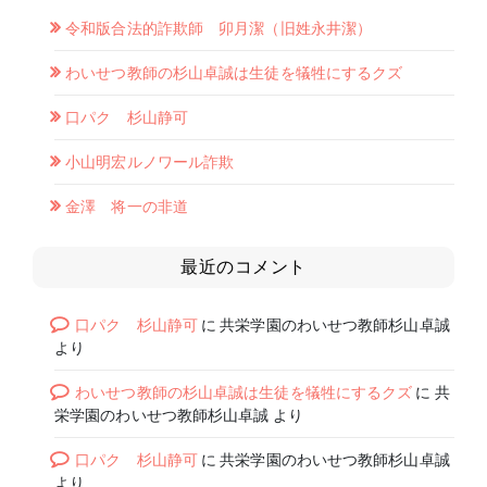
令和版合法的詐欺師 卯月潔（旧姓永井潔）
わいせつ教師の杉山卓誠は生徒を犠牲にするクズ
口パク 杉山静可
小山明宏ルノワール詐欺
金澤 将一の非道
最近のコメント
口パク 杉山静可
に
共栄学園のわいせつ教師杉山卓誠
より
わいせつ教師の杉山卓誠は生徒を犠牲にするクズ
に
共
栄学園のわいせつ教師杉山卓誠
より
口パク 杉山静可
に
共栄学園のわいせつ教師杉山卓誠
より