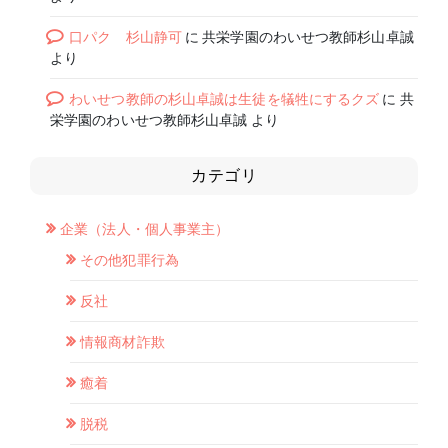
口パク 杉山静可
に
共栄学園のわいせつ教師杉山卓誠
より
わいせつ教師の杉山卓誠は生徒を犠牲にするクズ
に
共
栄学園のわいせつ教師杉山卓誠
より
カテゴリ
企業（法人・個人事業主）
その他犯罪行為
反社
情報商材詐欺
癒着
脱税