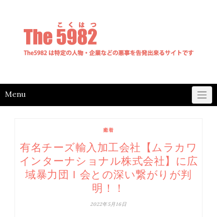
Skip
to
content
Menu
癒着
有名チーズ輸入加工会社【ムラカワ
インターナショナル株式会社】に広
域暴力団Ｉ会との深い繋がりが判
明！！
2022年5月16日