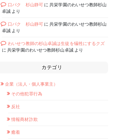
口パク 杉山静可
に
共栄学園のわいせつ教師杉山
卓誠
より
口パク 杉山静可
に
共栄学園のわいせつ教師杉山
卓誠
より
わいせつ教師の杉山卓誠は生徒を犠牲にするクズ
に
共栄学園のわいせつ教師杉山卓誠
より
カテゴリ
企業（法人・個人事業主）
その他犯罪行為
反社
情報商材詐欺
癒着