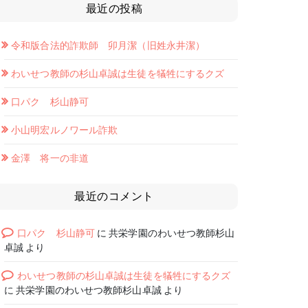
最近の投稿
令和版合法的詐欺師 卯月潔（旧姓永井潔）
わいせつ教師の杉山卓誠は生徒を犠牲にするクズ
口パク 杉山静可
小山明宏ルノワール詐欺
金澤 将一の非道
最近のコメント
口パク 杉山静可
に
共栄学園のわいせつ教師杉山
卓誠
より
わいせつ教師の杉山卓誠は生徒を犠牲にするクズ
に
共栄学園のわいせつ教師杉山卓誠
より