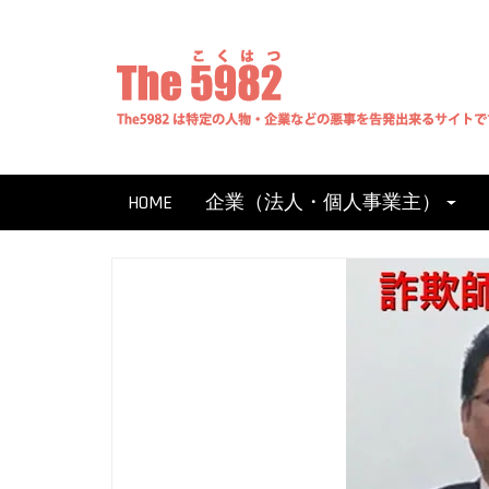
Skip
to
content
HOME
企業（法人・個人事業主）