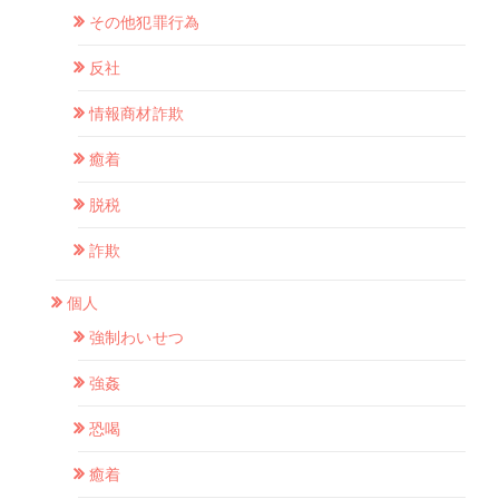
その他犯罪行為
反社
情報商材詐欺
癒着
脱税
詐欺
個人
強制わいせつ
強姦
恐喝
癒着