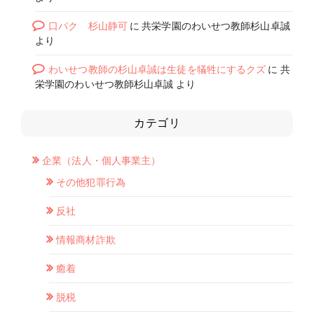
口パク 杉山静可
に
共栄学園のわいせつ教師杉山卓誠
より
わいせつ教師の杉山卓誠は生徒を犠牲にするクズ
に
共
栄学園のわいせつ教師杉山卓誠
より
カテゴリ
企業（法人・個人事業主）
その他犯罪行為
反社
情報商材詐欺
癒着
脱税