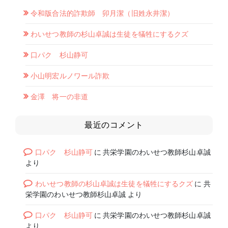
令和版合法的詐欺師 卯月潔（旧姓永井潔）
わいせつ教師の杉山卓誠は生徒を犠牲にするクズ
口パク 杉山静可
小山明宏ルノワール詐欺
金澤 将一の非道
最近のコメント
口パク 杉山静可
に
共栄学園のわいせつ教師杉山卓誠
より
わいせつ教師の杉山卓誠は生徒を犠牲にするクズ
に
共
栄学園のわいせつ教師杉山卓誠
より
口パク 杉山静可
に
共栄学園のわいせつ教師杉山卓誠
より