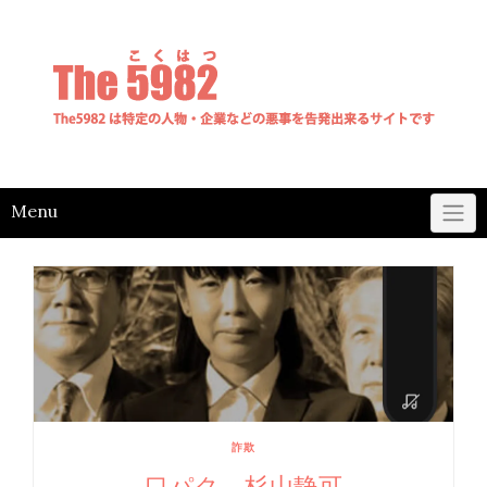
Skip
to
content
Menu
詐欺
口パク 杉山静可