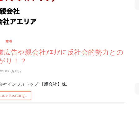
癒着
な企業広告や親会社ｱｴﾘｱに反社会的勢力との
がり！？
022年12月12日
会社インフォトップ 【親会社】株…
inue Reading…