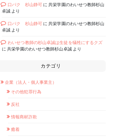
口パク 杉山静可
に
共栄学園のわいせつ教師杉山
卓誠
より
口パク 杉山静可
に
共栄学園のわいせつ教師杉山
卓誠
より
わいせつ教師の杉山卓誠は生徒を犠牲にするクズ
に
共栄学園のわいせつ教師杉山卓誠
より
カテゴリ
企業（法人・個人事業主）
その他犯罪行為
反社
情報商材詐欺
癒着