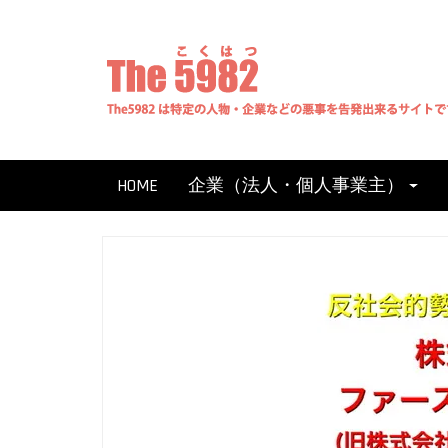
Skip
to
content
HOME
企業（法人・個人事業主）