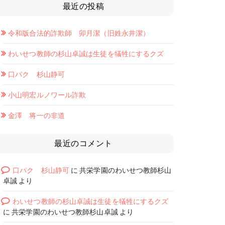
最近の投稿
令和版合法的詐欺師 卯月潔（旧姓永井潔）
わいせつ教師の杉山卓誠は生徒を犠牲にするクズ
口パク 杉山静可
小山明宏ルノワール詐欺
金澤 将一の非道
最近のコメント
口パク 杉山静可
に
共栄学園のわいせつ教師杉山
卓誠
より
わいせつ教師の杉山卓誠は生徒を犠牲にするクズ
に
共栄学園のわいせつ教師杉山卓誠
より