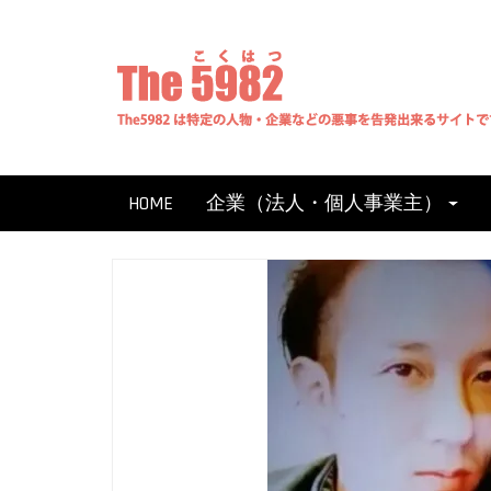
Skip
to
content
HOME
企業（法人・個人事業主）