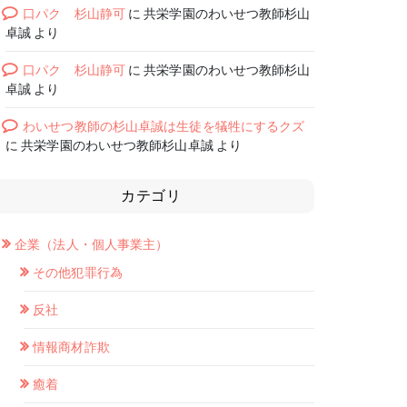
口パク 杉山静可
に
共栄学園のわいせつ教師杉山
卓誠
より
口パク 杉山静可
に
共栄学園のわいせつ教師杉山
卓誠
より
わいせつ教師の杉山卓誠は生徒を犠牲にするクズ
に
共栄学園のわいせつ教師杉山卓誠
より
カテゴリ
企業（法人・個人事業主）
その他犯罪行為
反社
情報商材詐欺
癒着