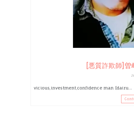
[悪質詐欺師]
2
vicious,investment,confidence man [dairu…
Cont