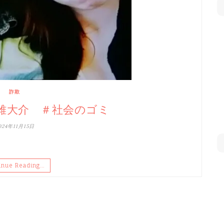
詐欺
曽雌大介 ＃社会のゴミ
024年11月15日
inue Reading…