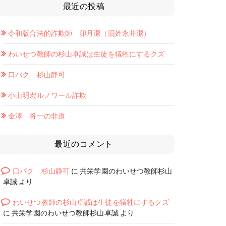
最近の投稿
令和版合法的詐欺師 卯月潔（旧姓永井潔）
わいせつ教師の杉山卓誠は生徒を犠牲にするクズ
口パク 杉山静可
小山明宏ルノワール詐欺
金澤 将一の非道
最近のコメント
口パク 杉山静可
に
共栄学園のわいせつ教師杉山
卓誠
より
わいせつ教師の杉山卓誠は生徒を犠牲にするクズ
に
共栄学園のわいせつ教師杉山卓誠
より