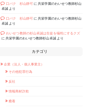
口パク 杉山静可
に
共栄学園のわいせつ教師杉山
卓誠
より
口パク 杉山静可
に
共栄学園のわいせつ教師杉山
卓誠
より
わいせつ教師の杉山卓誠は生徒を犠牲にするクズ
に
共栄学園のわいせつ教師杉山卓誠
より
カテゴリ
企業（法人・個人事業主）
その他犯罪行為
反社
情報商材詐欺
癒着