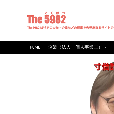
Skip
to
content
HOME
企業（法人・個人事業主）