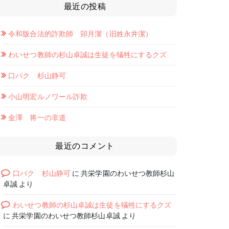
最近の投稿
令和版合法的詐欺師 卯月潔（旧姓永井潔）
わいせつ教師の杉山卓誠は生徒を犠牲にするクズ
口パク 杉山静可
小山明宏ルノワール詐欺
金澤 将一の非道
最近のコメント
口パク 杉山静可
に
共栄学園のわいせつ教師杉山
卓誠
より
わいせつ教師の杉山卓誠は生徒を犠牲にするクズ
に
共栄学園のわいせつ教師杉山卓誠
より