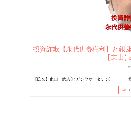
投資詐欺【永代供養権利】と銀
【東山(
2
【氏名】東山 武志(ヒガシヤマ タケシ) 松井
Cont