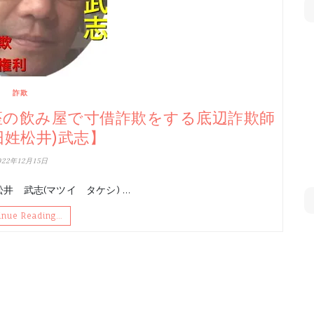
詐欺
座の飲み屋で寸借詐欺をする底辺詐欺師
旧姓松井)武志】
022年12月15日
 武志(マツイ タケシ) …
inue Reading…